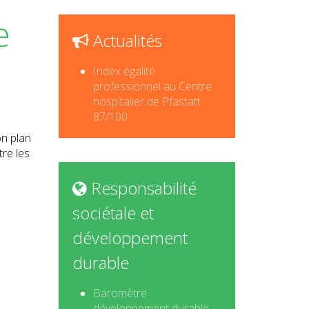
e
Actualités
Index égalité
professionnel au Centre
hospitalier de Pfastatt
87/100
on plan
tre les
Responsabilité
sociétale et
développement
durable
Baromètre
développement durable