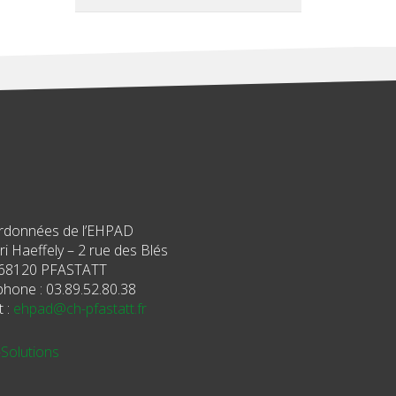
rdonnées de l’EHPAD
i Haeffely – 2 rue des Blés
68120 PFASTATT
phone : 03.89.52.80.38
t :
ehpad@ch-pfastatt.fr
-Solutions