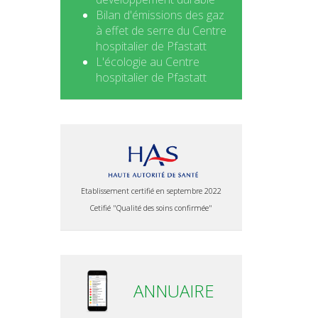
Bilan d'émissions des gaz
à effet de serre du Centre
hospitalier de Pfastatt
L'écologie au Centre
hospitalier de Pfastatt
Etablissement certifié en septembre 2022
Cetifié "Qualité des soins confirmée"
ANNUAIRE