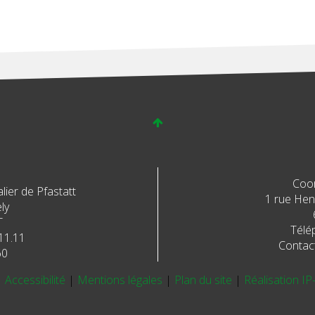
Coo
ier de Pfastatt
1 rue Henr
ly
T
Télé
11.11
Contac
60
|
Accessibilité
|
Mentions légales
|
Plan du site
|
Réalisation IP