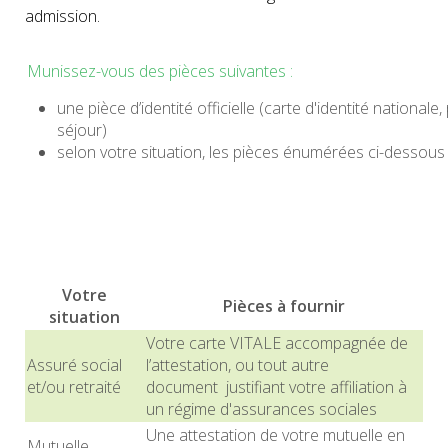
admission.
Munissez-vous des pièces suivantes :
une pièce d’identité officielle (carte d'identité nationale,
séjour)
selon votre situation, les pièces énumérées ci-dessous
Votre
Pièces à fournir
situation
Votre carte VITALE accompagnée de
Assuré social
l’attestation, ou tout autre
et/ou retraité
document justifiant votre affiliation à
un régime d'assurances sociales
Une attestation de votre mutuelle en
Mutuelle