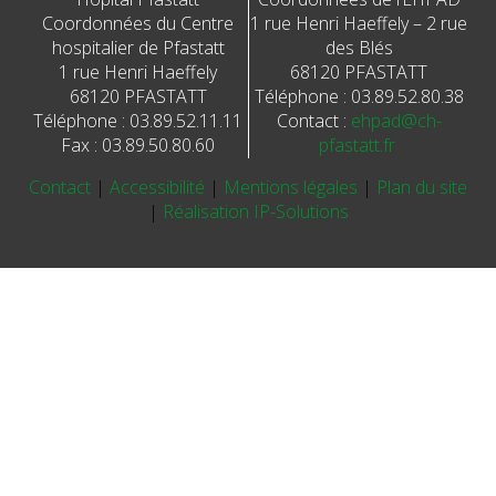
Coordonnées du Centre
1 rue Henri Haeffely – 2 rue
hospitalier de Pfastatt
des Blés
1 rue Henri Haeffely
68120 PFASTATT
68120 PFASTATT
Téléphone : 03.89.52.80.38
Téléphone : 03.89.52.11.11
Contact :
ehpad@ch-
Fax : 03.89.50.80.60
pfastatt.fr
Contact
|
Accessibilité
|
Mentions légales
|
Plan du site
|
Réalisation IP-Solutions