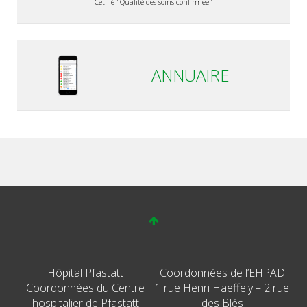
Cetifié "Qualité des soins confirmée"
ANNUAIRE
Hôpital Pfastatt
Coordonnées de l’EHPAD
Coordonnées du Centre
1 rue Henri Haeffely – 2 rue
hospitalier de Pfastatt
des Blés