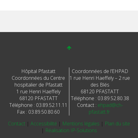
Hôpital Pfastatt
Coordonnées de l’EHPAD
Coordonnées du Centre
1 rue Henri Haeffely – 2 rue
hospitalier de Pfastatt
des Blés
1 rue Henri Haeffely
68120 PFASTATT
68120 PFASTATT
Téléphone : 03.89.52.80.38
Téléphone : 03.89.52.11.11
Contact :
ehpad@ch-
Fax : 03.89.50.80.60
pfastatt.fr
Contact
|
Accessibilité
|
Mentions légales
|
Plan du site
|
Réalisation IP-Solutions