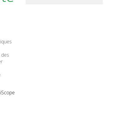
tiques
n des
er
e
liScope