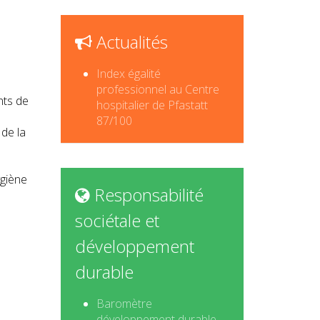
Actualités
Index égalité
professionnel au Centre
nts de
hospitalier de Pfastatt
n
87/100
 de la
ygiène
Responsabilité
sociétale et
développement
durable
Baromètre
développement durable