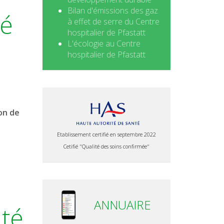
Bilan d'émissions des gaz
té
à effet de serre du Centre
hospitalier de Pfastatt
L'écologie au Centre
hospitalier de Pfastatt
on de
Etablissement certifié en septembre 2022
Cetifié "Qualité des soins confirmée"
ANNUAIRE
ité