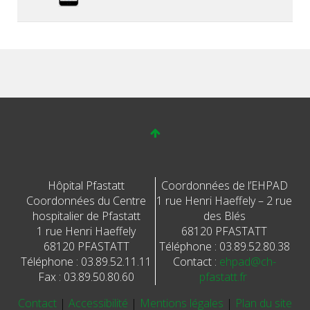
Hôpital Pfastatt
Coordonnées de l’EHPAD
Coordonnées du Centre
1 rue Henri Haeffely – 2 rue
hospitalier de Pfastatt
des Blés
1 rue Henri Haeffely
68120 PFASTATT
68120 PFASTATT
Téléphone : 03.89.52.80.38
Téléphone : 03.89.52.11.11
Contact :
ehpad@ch-
Fax : 03.89.50.80.60
pfastatt.fr
Contact
|
Accessibilité
|
Mentions légales
|
Plan du site