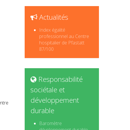
Actualités
Index égalité
professionnel au Centre
hospitalier de Pfastatt
87/100
Responsabilité
sociétale et
développement
entre
durable
Baromètre
développement durable