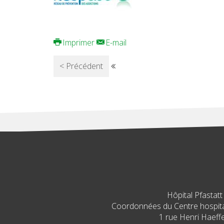
Imprimer
E-mail
< Précédent
Hôpital Pfastatt
Coordonnées du Centre hospital
1 rue Henri Haeffe