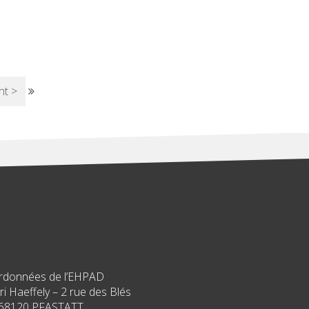
nt >
rdonnées de l’EHPAD
i Haeffely – 2 rue des Blés
68120 PFASTATT