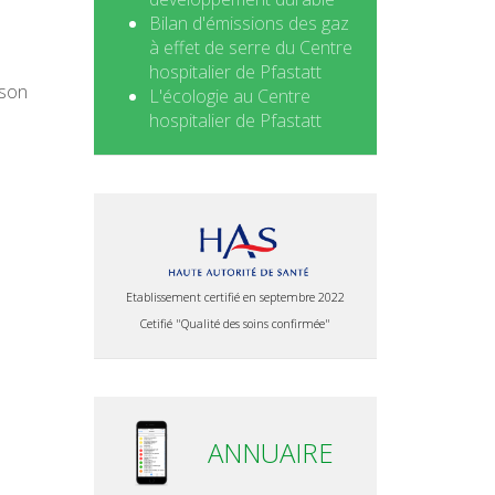
Bilan d'émissions des gaz
à effet de serre du Centre
hospitalier de Pfastatt
 son
L'écologie au Centre
hospitalier de Pfastatt
Etablissement certifié en septembre 2022
Cetifié "Qualité des soins confirmée"
ANNUAIRE