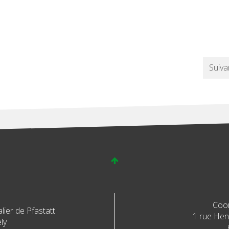
Suiva
Coo
ier de Pfastatt
1 rue Henr
ly