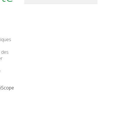
tiques
n des
er
e
liScope