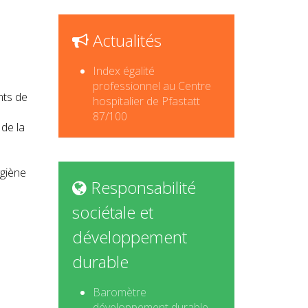
Actualités
Index égalité
professionnel au Centre
nts de
hospitalier de Pfastatt
n
87/100
 de la
ygiène
Responsabilité
sociétale et
développement
durable
Baromètre
développement durable