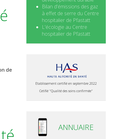
Bilan d'émissions des gaz
té
à effet de serre du Centre
hospitalier de Pfastatt
L'écologie au Centre
hospitalier de Pfastatt
on de
Etablissement certifié en septembre 2022
Cetifié "Qualité des soins confirmée"
ANNUAIRE
ité