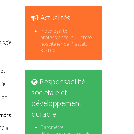
Actualités
Index égalité
professionnel au Centre
ologie
hospitalier de Pfastatt
87/100
ées
Responsabilité
hie
sociétale et
sion
développement
durable
uméro
Baromètre
30 à
développement durable