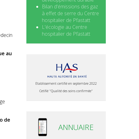
Bilan d'émissions des gaz
à effet de serre du Centre
hospitalier de Pfastatt
L'écologie au Centre
hospitalier de Pfastatt
édecin
ue au
Etablissement certifié en septembre 2022
Cetifié "Qualité des soins confirmée"
rge
ro de
ANNUAIRE