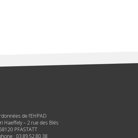
rdonnées de l’EHPAD
i Haeffely – 2 rue des Blés
68120 PFASTATT
phone : 03.89.52.80.38