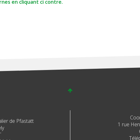
nes en cliquant ci contre.
Coo
ier de Pfastatt
1 rue Henr
ly
T
Télé