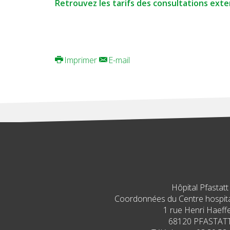
Retrouvez les tarifs des consultations exter
Imprimer
E-mail
Hôpital Pfastatt
Coordonnées du Centre hospital
1 rue Henri Haeffe
68120 PFASTAT