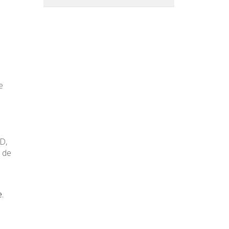
e
D,
s de
e.