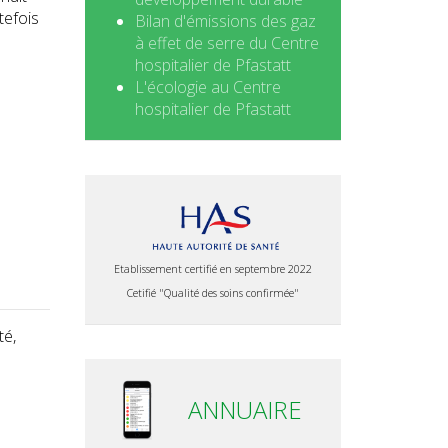
tefois
Bilan d'émissions des gaz
à effet de serre du Centre
hospitalier de Pfastatt
L'écologie au Centre
hospitalier de Pfastatt
Etablissement certifié en septembre 2022
Cetifié "Qualité des soins confirmée"
té,
ANNUAIRE