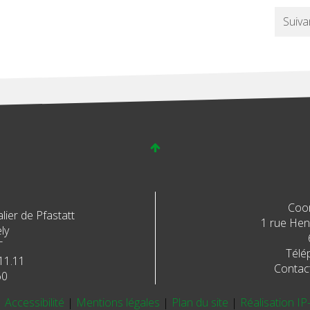
Suiva
Coo
ier de Pfastatt
1 rue Henr
ly
T
Télé
11.11
Contac
60
|
Accessibilité
|
Mentions légales
|
Plan du site
|
Réalisation IP