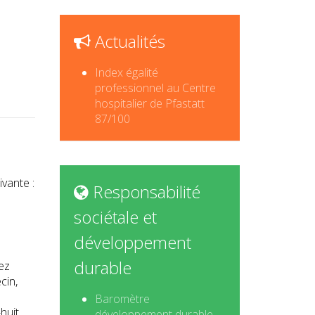
Actualités
Index égalité
professionnel au Centre
hospitalier de Pfastatt
87/100
ivante :
Responsabilité
sociétale et
développement
durable
ez
cin,
Baromètre
huit
développement durable