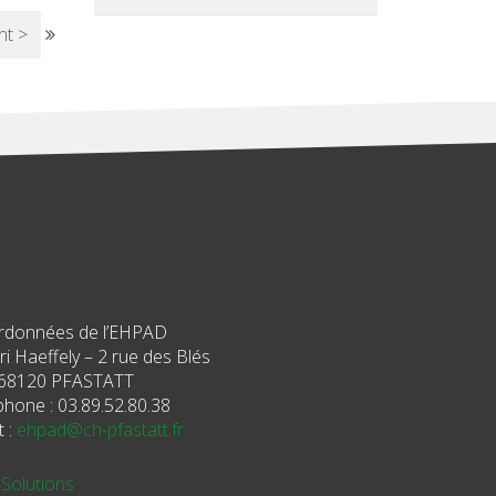
nt >
rdonnées de l’EHPAD
i Haeffely – 2 rue des Blés
68120 PFASTATT
phone : 03.89.52.80.38
t :
ehpad@ch-pfastatt.fr
-Solutions