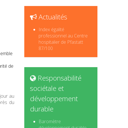
Actualités
Index égalité
professionnel au Centre
hospitalier de Pfastatt
87/100
nsemble
rité de
Responsabilité
sociétale et
jour au
développement
près du
durable
Baromètre
développement durable