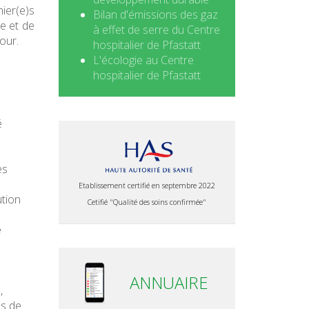
ier(e)s
Bilan d'émissions des gaz
le et de
à effet de serre du Centre
our.
hospitalier de Pfastatt
L'écologie au Centre
hospitalier de Pfastatt
é
es
Etablissement certifié en septembre 2022
ution
Cetifié "Qualité des soins confirmée"
e
ANNUAIRE
,
es de