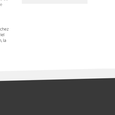
le
achez
iel
, la