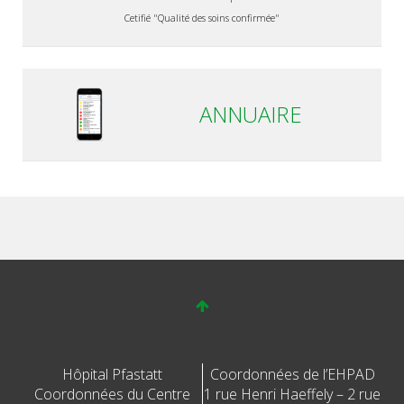
Cetifié "Qualité des soins confirmée"
ANNUAIRE
Hôpital Pfastatt
Coordonnées de l’EHPAD
Coordonnées du Centre
1 rue Henri Haeffely – 2 rue