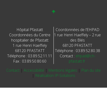
Hôpital Pfastatt
Coordonnées de l’EHPAD
Coordonnées du Centre
1 rue Henri Haeffely – 2 rue
hospitalier de Pfastatt
des Blés
1 rue Henri Haeffely
68120 PFASTATT
68120 PFASTATT
Téléphone : 03.89.52.80.38
Téléphone : 03.89.52.11.11
Contact :
ehpad@ch-
Fax : 03.89.50.80.60
pfastatt.fr
Contact
|
Accessibilité
|
Mentions légales
|
Plan du site
|
Réalisation IP-Solutions