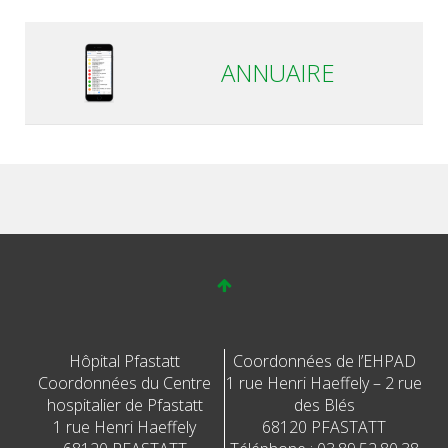
ANNUAIRE
Hôpital Pfastatt
Coordonnées de l’EHPAD
Coordonnées du Centre
1 rue Henri Haeffely – 2 rue
hospitalier de Pfastatt
des Blés
1 rue Henri Haeffely
68120 PFASTATT