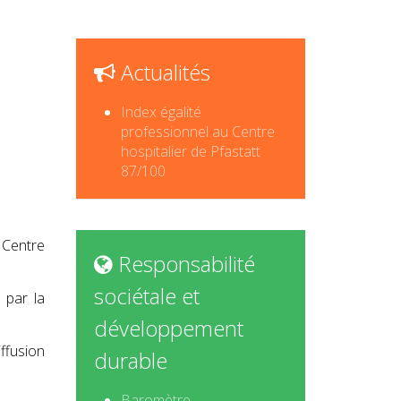
Actualités
Index égalité
professionnel au Centre
hospitalier de Pfastatt
87/100
 Centre
Responsabilité
sociétale et
 par la
développement
ffusion
durable
Baromètre