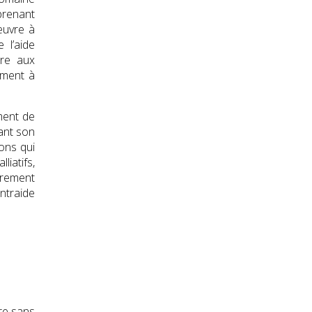
prenant
œuvre à
 l’aide
ure aux
ement à
ement de
tant son
ons qui
liatifs,
èrement
ntraide
re sans