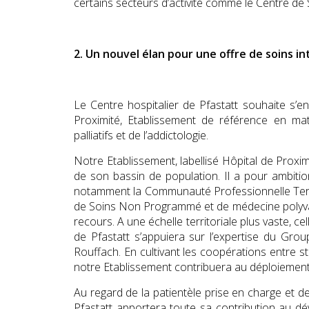
certains secteurs d’activité comme le Centre 
2. Un nouvel élan pour une offre de soins in
Le Centre hospitalier de Pfastatt souhaite s’
Proximité, Etablissement de référence en mat
palliatifs et de l’addictologie.
Notre Etablissement, labellisé Hôpital de Proxim
de son bassin de population. Il a pour ambiti
notamment la Communauté Professionnelle Terri
de Soins Non Programmé et de médecine polyval
recours. A une échelle territoriale plus vaste, 
de Pfastatt s’appuiera sur l’expertise du G
Rouffach. En cultivant les coopérations entre st
notre Etablissement contribuera au déploiement
Au regard de la patientèle prise en charge et d
Pfastatt apportera toute sa contribution au dév