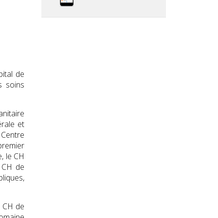
ital de
s soins
anitaire
rale et
 Centre
premier
e, le CH
u CH de
bliques,
e CH de
domaine