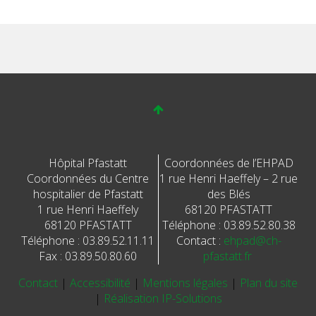
Hôpital Pfastatt
Coordonnées de l’EHPAD
Coordonnées du Centre
1 rue Henri Haeffely – 2 rue
hospitalier de Pfastatt
des Blés
1 rue Henri Haeffely
68120 PFASTATT
68120 PFASTATT
Téléphone : 03.89.52.80.38
Téléphone : 03.89.52.11.11
Contact :
ehpad@ch-
Fax : 03.89.50.80.60
pfastatt.fr
Contact
|
Accessibilité
|
Mentions légales
|
Plan du site
|
Réalisation IP-Solutions