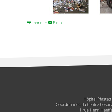
Imprimer
E-mail
Hôpital Pfastatt
Coordonnées du Centre hospital
1 rue Henri Haeffe