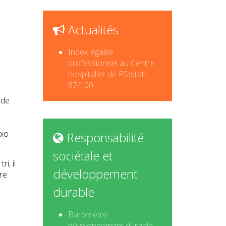
Actualités
Index égalité
professionnel au Centre
hospitalier de Pfastatt
87/100
 de
bio
Responsabilité
sociétale et
i, il
développement
re
durable
Baromètre
développement durable