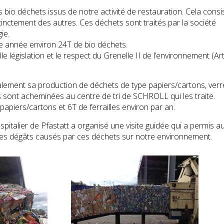
 bio déchets issus de notre activité de restauration. Cela consi
inctement des autres. Ces déchets sont traités par la société
ie.
ne année environ 24T de bio déchets.
e législation et le respect du Grenelle II de l’environnement (Art.
palement sa production de déchets de type papiers/cartons, verr
es sont acheminées au centre de tri de SCHROLL qui les traite.
papiers/cartons et 6T de ferrailles environ par an.
talier de Pfastatt a organisé une visite guidée qui a permis a
t des dégâts causés par ces déchets sur notre environnement.