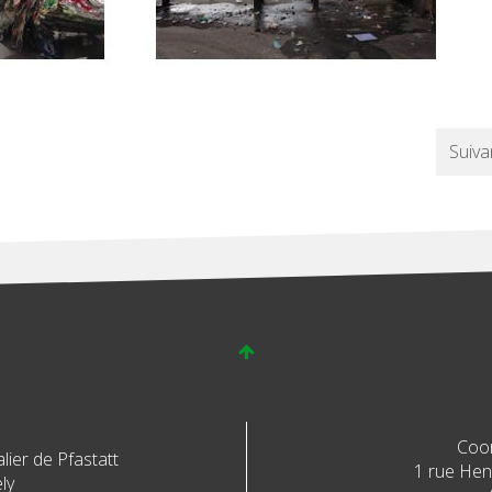
Suiva
Coo
ier de Pfastatt
1 rue Henr
ly