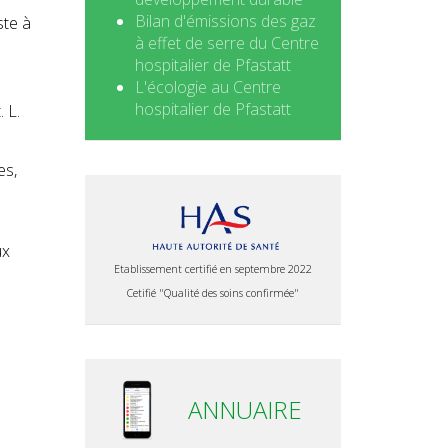
Bilan d'émissions des gaz
ste à
à effet de serre du Centre
hospitalier de Pfastatt
L'écologie au Centre
hospitalier de Pfastatt
 L.
es,
ux
Etablissement certifié en septembre 2022
Cetifié "Qualité des soins confirmée"
ANNUAIRE