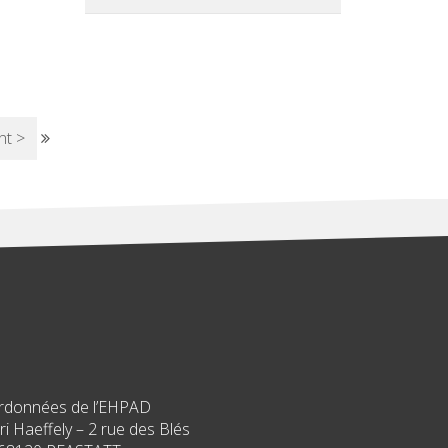
nt >
rdonnées de l’EHPAD
i Haeffely – 2 rue des Blés